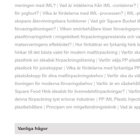
meningen med IML?
|
Vad är intäkterna från IML -containrar?
|
för yoghurt?
|
Vilka är fördelarna med IML -processen?
|
IML -p
skopans återvinningsbara funktioner
|
Vad gör Square Bucket til
förvaringslösningen?
|
Vilken smörbehållare löser förvaringsp
plastförvaringshink i mögeletikett förpackningsprestanda och 
matserveringens effektivitet?
|
Hur förbättrar en fyrkantig hink 
hinkar till det bästa valet för modern matförpackning
|
Varför sk
plasthink en idealisk förpackningslösning
|
Varför välja PP-plas
plastlock för juicekoppar
|
Vilka är fördelarna med fyrkantiga PP
plastsåskopp för dina matförpackningsbehov
|
Varför ska du väl
lösningen för moderna förvaringsbehov
|
Varför är en såsbehål
Square Food Hink idealisk för livsmedelsförpackningar?
|
Varfö
denna förpackning tyst erövrar industrier
|
PP IML Plastic Injec
plastbehållare
|
Principen om mögelbindningsteknik
|
Vad är app
Vanliga frågor