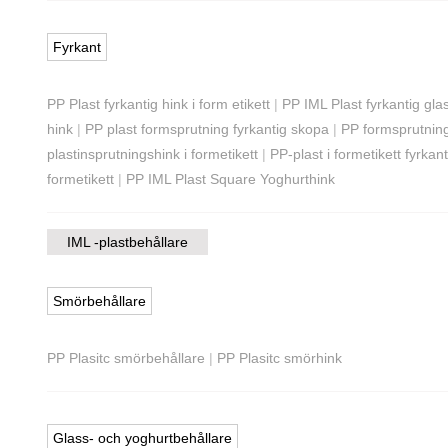
Fyrkant
PP Plast fyrkantig hink i form etikett
|
PP IML Plast fyrkantig gla
hink
|
PP plast formsprutning fyrkantig skopa
|
PP formsprutning
plastinsprutningshink i formetikett
|
PP-plast i formetikett fyrkant
formetikett
|
PP IML Plast Square Yoghurthink
IML -plastbehållare
Smörbehållare
PP Plasitc smörbehållare
|
PP Plasitc smörhink
Glass- och yoghurtbehållare