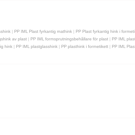
sshink
|
PP IML Plast fyrkantig mathink
|
PP Plast fyrkantig hink i formeti
shink av plast
|
PP IML formsprutningsbehållare för plast
|
PP IML plas
ig hink
|
PP IML plastglasshink
|
PP plasthink i formetikett
|
PP IML Plast