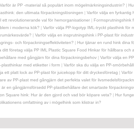
Varför är PP -material så populärt inom mögelmärkningsindustrin?
|
Hu
lasthink: den ultimata förpackningslösningen
|
Varför välja en fyrkantig
l ett revolutionerande val för hemorganisationer
|
Formsprutningshink fö
roblem i moderna kök?
|
Varför välja PP-logotyp IML-tryckt plasthink fö
varumärkesvärde?
|
Varför välja en insprutningshink i PP-plast för indus
lagrings- och förpackningseffektiviteten?
|
Hur tjänar en rund hink dina
a ditt företag välja PP IML Plastic Square Food Hinkar för hållbara och 
tbehållare med gångjärn för dina förpackningsbehov
|
Varför välja en P
-plasthinkar med etiketter i form
|
Varför ska du välja en PP-smörbehåll
ja ett platt lock av PP-plast för juicekopp för ditt dryckesföretag
|
Varför
lare av PP-plast med gångjärn det perfekta valet för livsmedelsförpack
r är en gångjärnsförsedd PP-plastbehållare det smartaste förpacknings
tion Square hink: Hur är den gjord och vad bör köpare veta?
|
Hur funge
likationens omfattning av i mögelhink som klistrar in?