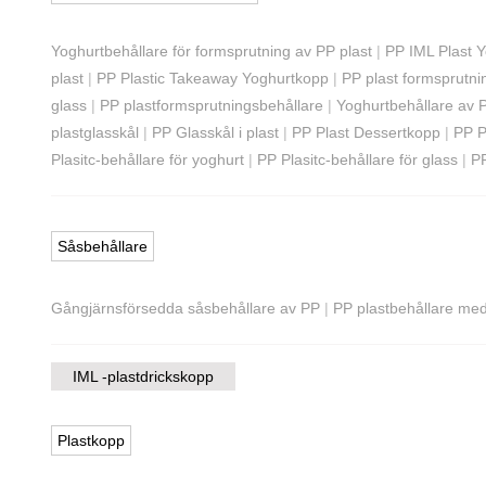
Yoghurtbehållare för formsprutning av PP plast
|
PP IML Plast 
plast
|
PP Plastic Takeaway Yoghurtkopp
|
PP plast formsprutni
glass
|
PP plastformsprutningsbehållare
|
Yoghurtbehållare av 
plastglasskål
|
PP Glasskål i plast
|
PP Plast Dessertkopp
|
PP P
Plasitc-behållare för yoghurt
|
PP Plasitc-behållare för glass
|
PP
Såsbehållare
Gångjärnsförsedda såsbehållare av PP
|
PP plastbehållare me
IML -plastdrickskopp
Plastkopp