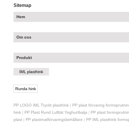
Sitemap
Hem
Om oss
Produkt
IML plasthink
Runda hink
PP LOGO IML Tryckt plasthink
|
PP plast förvaring formsprutni
hink
|
PP Plast Rund Lufttät Yoghurtbalja
|
PP plast formsprutni
plast
|
PP plastmatförvaringsbehållare
|
PP IML plasthink forms