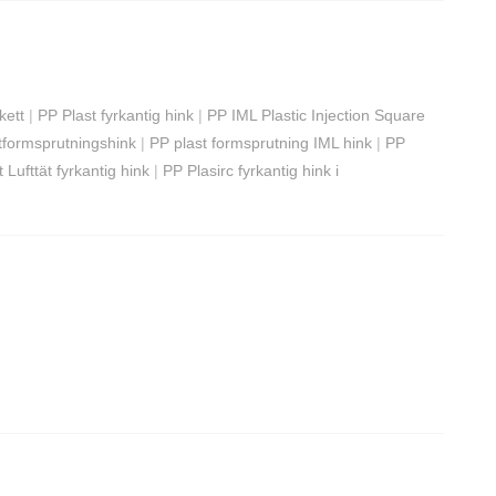
kett
|
PP Plast fyrkantig hink
|
PP IML Plastic Injection Square
tformsprutningshink
|
PP plast formsprutning IML hink
|
PP
 Lufttät fyrkantig hink
|
PP Plasirc fyrkantig hink i