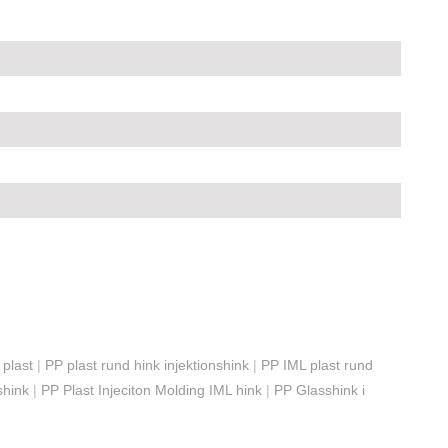
 plast
|
PP plast rund hink injektionshink
|
PP IML plast rund
shink
|
PP Plast Injeciton Molding IML hink
|
PP Glasshink i