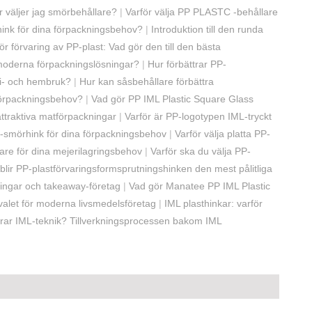
r väljer jag smörbehållare?
|
Varför välja PP PLASTC -behållare
 hink för dina förpackningsbehov?
|
Introduktion till den runda
r förvaring av PP-plast: Vad gör den till den bästa
r moderna förpackningslösningar?
|
Hur förbättrar PP-
tri- och hembruk?
|
Hur kan såsbehållare förbättra
 förpackningsbehov?
|
Vad gör PP IML Plastic Square Glass
attraktiva matförpackningar
|
Varför är PP-logotypen IML-tryckt
P-smörhink för dina förpackningsbehov
|
Varför välja platta PP-
are för dina mejerilagringsbehov
|
Varför ska du välja PP-
 blir PP-plastförvaringsformsprutningshinken den mest pålitliga
ningar och takeaway-företag
|
Vad gör Manatee PP IML Plastic
valet för moderna livsmedelsföretag
|
IML plasthinkar: varför
rar IML-teknik? Tillverkningsprocessen bakom IML