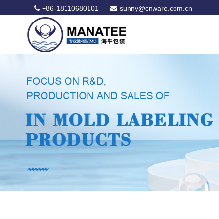
+86-18110680101
sunny@cnware.com.cn