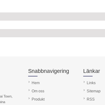
Snabbnavigering
Länkar
Hem
Links
Om oss
Sitemap
hai Town,
Produkt
RSS
hina