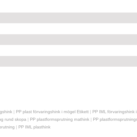
ngshink
|
PP plast förvaringshink i mögel Etikett
|
PP IML förvaringshink i
ng rund skopa
|
PP plastformsprutning mathink
|
PP plastformsprutning
prutning
|
PP IML plasthink