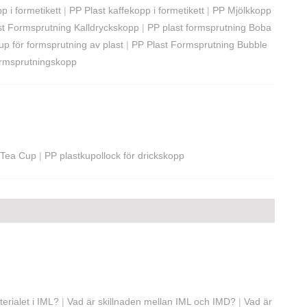
p i formetikett
|
PP Plast kaffekopp i formetikett
|
PP Mjölkkopp
st Formsprutning Kalldryckskopp
|
PP plast formsprutning Boba
p för formsprutning av plast
|
PP Plast Formsprutning Bubble
ormsprutningskopp
e Tea Cup
|
PP plastkupollock för drickskopp
erialet i IML?
|
Vad är skillnaden mellan IML och IMD?
|
Vad är