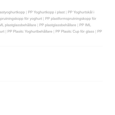
lastyoghurtkopp
|
PP Yoghurtkopp i plast
|
PP Yoghurtskål i
prutningskopp för yoghurt
|
PP plastformsprutningskopp för
ML plastglassbehållare
|
PP plastglassbehållare
|
PP IML
urt
|
PP Plasitc Yoghurtbehållare
|
PP Plasitc Cup för glass
|
PP