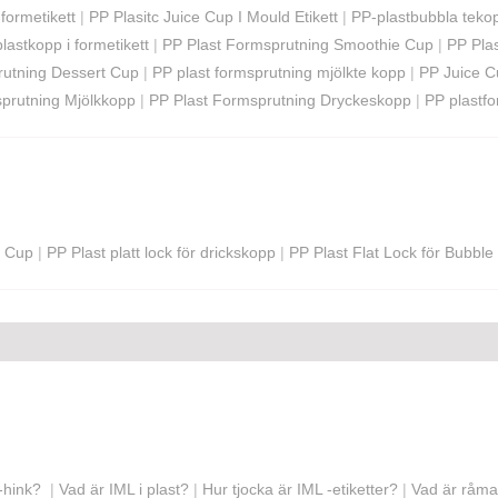
 formetikett
|
PP Plasitc Juice Cup I Mould Etikett
|
PP-plastbubbla tekop
lastkopp i formetikett
|
PP Plast Formsprutning Smoothie Cup
|
PP Pla
rutning Dessert Cup
|
PP plast formsprutning mjölkte kopp
|
PP Juice Cu
sprutning Mjölkkopp
|
PP Plast Formsprutning Dryckeskopp
|
PP plastf
e Cup
|
PP Plast platt lock för drickskopp
|
PP Plast Flat Lock för Bubbl
hink? ‌
|
Vad är IML i plast?
|
Hur tjocka är IML -etiketter?
|
Vad är råmat