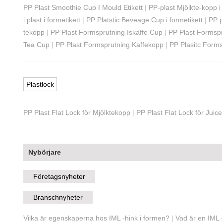
PP Plast Smoothie Cup I Mould Etikett
|
PP-plast Mjölkte-kopp i
i plast i formetikett
|
PP Platstic Beveage Cup i formetikett
|
PP p
tekopp
|
PP Plast Formsprutning Iskaffe Cup
|
PP Plast Formsp
Tea Cup
|
PP Plast Formsprutning Kaffekopp
|
PP Plasitc Form
Plastlock
PP Plast Flat Lock för Mjölktekopp
|
PP Plast Flat Lock för Juic
Nybörjare
Företagsnyheter
Branschnyheter
Vilka är egenskaperna hos IML -hink i formen?
|
Vad är en IML -