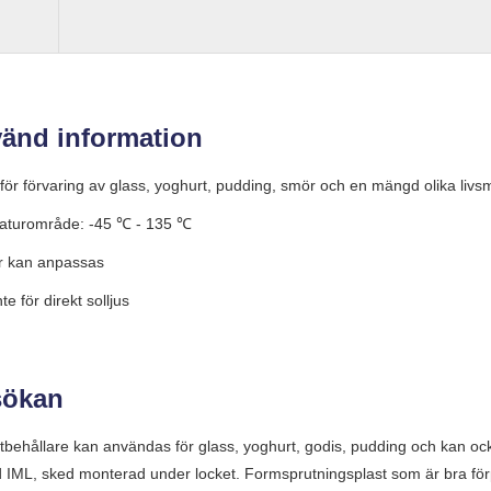
änd information
 för förvaring av glass, yoghurt, pudding, smör och en mängd olika livs
aturområde: -45 ℃ - 135 ℃
r kan anpassas
nte för direkt solljus
sökan
stbehållare kan användas för glass, yoghurt, godis, pudding och kan o
 IML, sked monterad under locket. Formsprutningsplast som är bra för