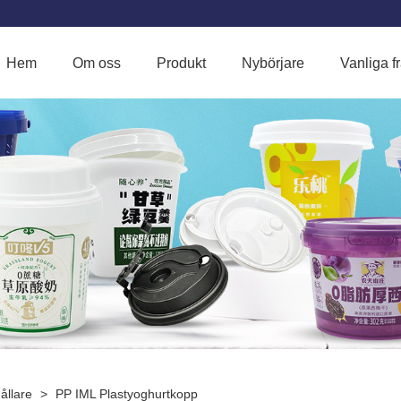
Hem
Om oss
Produkt
Nybörjare
Vanliga f
ållare
>
PP IML Plastyoghurtkopp