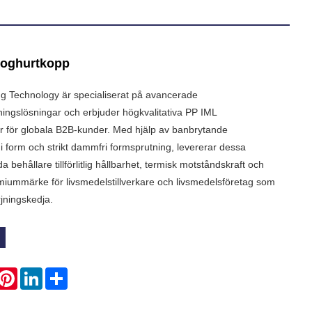
yoghurtkopp
 Technology är specialiserat på avancerade
ningslösningar och erbjuder högkvalitativa PP IML
r för globala B2B-kunder. Med hjälp av banbrytande
k i form och strikt dammfri formsprutning, levererar dessa
behållare tillförlitlig hållbarhet, termisk motståndskraft och
remiummärke för livsmedelstillverkare och livsmedelsföretag som
örjningskedja.
hatsApp
Pinterest
LinkedIn
Share