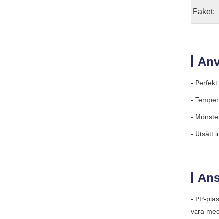
Paket:
Anv
- Perfekt
- Temper
- Mönste
- Utsätt i
An
- PP-pla
vara med