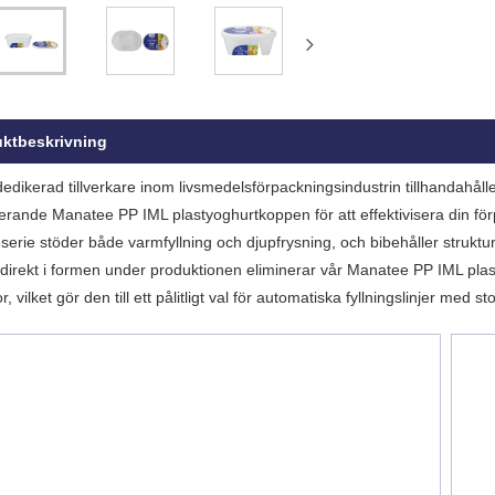
ktbeskrivning
edikerad tillverkare inom livsmedelsförpackningsindustrin tillhandah
erande Manatee PP IML plastyoghurtkoppen för att effektivisera din f
serie stöder både varmfyllning och djupfrysning, och bibehåller struktur
 direkt i formen under produktionen eliminerar vår Manatee PP IML plasty
r, vilket gör den till ett pålitligt val för automatiska fyllningslinjer med s