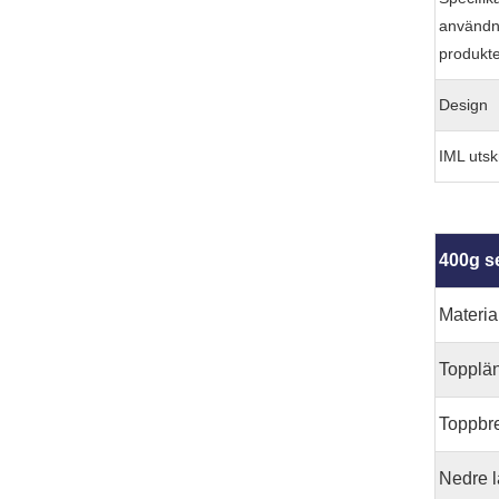
användn
produkt
Design
IML utskr
400g s
Materia
Topplä
Toppbr
Nedre 