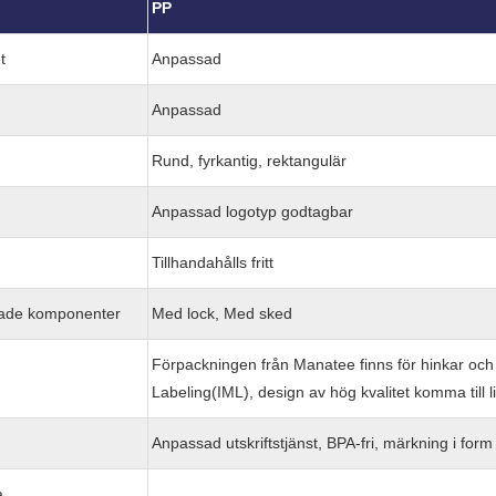
l
PP
t
Anpassad
Anpassad
Rund, fyrkantig, rektangulär
Anpassad logotyp godtagbar
Tillhandahålls fritt
rade komponenter
Med lock, Med sked
Förpackningen från Manatee finns för hinkar och 
Labeling(IML), design av hög kvalitet komma till 
Anpassad utskriftstjänst, BPA-fri, märkning i form
a