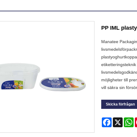
PP IML plast
Manatee Packaging
livsmedelsförpack
plastyoghurtkoppa
etiketteringstekni
livsmedelsgodkända 
möjligheter till p
vill säkra sin förs
Skicka förfrågan
Facebook
X
W