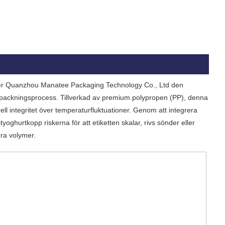
åller Quanzhou Manatee Packaging Technology Co., Ltd den
örpackningsprocess. Tillverkad av premium polypropen (PP), denna
ell integritet över temperaturfluktuationer. Genom att integrera
oghurtkopp riskerna för att etiketten skalar, rivs sönder eller
tora volymer.