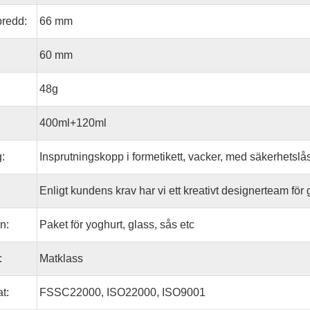
bredd:
66 mm
60 mm
48g
400ml+120ml
:
Insprutningskopp i formetikett, vacker, med säkerhetsl
:
Enligt kundens krav har vi ett kreativt designerteam för 
n:
Paket för yoghurt, glass, sås etc
:
Matklass
at:
FSSC22000, ISO22000, ISO9001