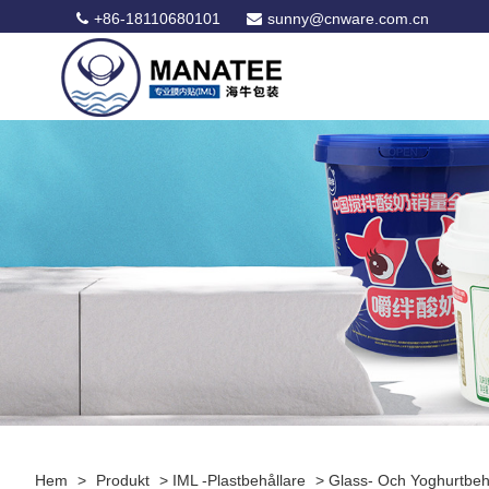
+86-18110680101
sunny@cnware.com.cn
Hem
>
Produkt
>
IML -plastbehållare
>
Glass- Och Yoghurtbeh