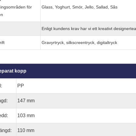
ingsområden för
Glass, Yoghurt, Smör, Jello, Sallad, Sås
en
Enligt kundens krav har vi ett kreativt designerte
ift
Gravyrtryck, silkscreentryck, digitaltryck
eparat kopp
l:
PP
ngd:
147 mm
edd:
103 mm
längd:
110 mm