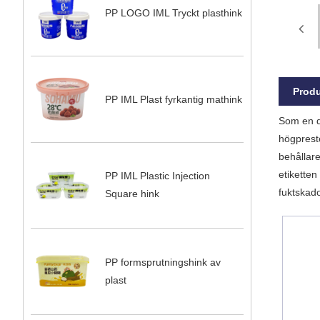
PP LOGO IML Tryckt plasthink
Produ
PP IML Plast fyrkantig mathink
Som en d
högprest
behållare
etiketten
PP IML Plastic Injection
fuktskado
Square hink
PP formsprutningshink av
plast