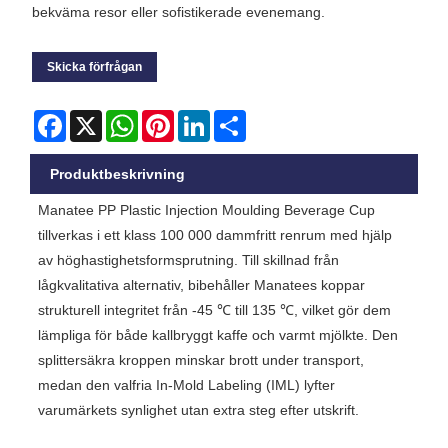
bekväma resor eller sofistikerade evenemang.
Skicka förfrågan
Facebook
X
WhatsApp
Pinterest
LinkedIn
Share
Produktbeskrivning
Manatee PP Plastic Injection Moulding Beverage Cup
tillverkas i ett klass 100 000 dammfritt renrum med hjälp
av höghastighetsformsprutning. Till skillnad från
lågkvalitativa alternativ, bibehåller Manatees koppar
strukturell integritet från -45 ℃ till 135 ℃, vilket gör dem
lämpliga för både kallbryggt kaffe och varmt mjölkte. Den
splittersäkra kroppen minskar brott under transport,
medan den valfria In-Mold Labeling (IML) lyfter
varumärkets synlighet utan extra steg efter utskrift.