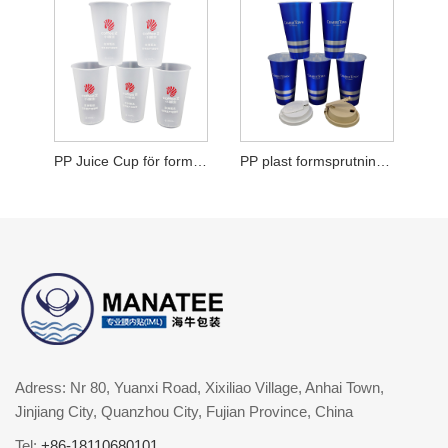
PP Juice Cup för formsprutning av plast
PP plast formsprutning mjölkte kopp
Adress: Nr 80, Yuanxi Road, Xixiliao Village, Anhai Town,
Jinjiang City, Quanzhou City, Fujian Province, China
Tel:
+86-18110680101