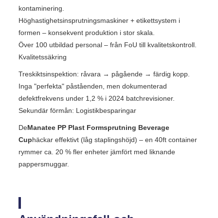
kontaminering.
Höghastighetsinsprutningsmaskiner + etikettsystem i
formen – konsekvent produktion i stor skala.
Över 100 utbildad personal – från FoU till kvalitetskontroll.
Kvalitetssäkring
Treskiktsinspektion: råvara → pågående → färdig kopp.
Inga "perfekta" påståenden, men dokumenterad
defektfrekvens under 1,2 % i 2024 batchrevisioner.
Sekundär förmån: Logistikbesparingar
De
Manatee PP Plast Formsprutning Beverage
Cup
häckar effektivt (låg staplingshöjd) – en 40ft container
rymmer ca. 20 % fler enheter jämfört med liknande
pappersmuggar.