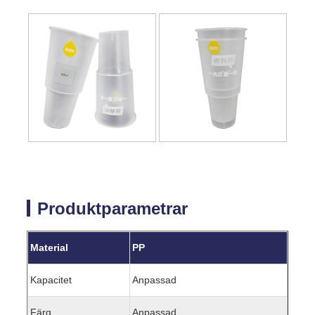
Produktparametrar
Material
PP
Kapacitet
Anpassad
Färg
Anpassad