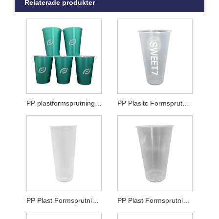
Relaterade produkter
PP plastformsprutningskopp
PP Plasitc Formsprutning Mjölkkopp
PP Plast Formsprutning Kaffekopp
PP Plast Formsprutning Bubble Tea Cup