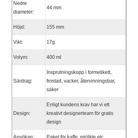
Nedre
44 mm
diameter:
Höjd:
155 mm
Vikt:
17g
Volym:
400 ml
Insprutningskopp i formetikett,
Särdrag:
frostad, vacker, återvinningsbar,
säker
Enligt kundens krav har vi ett
Design:
kreativt designerteam för gratis
design
Ansökan:
Paket för kaffe, mjölkte etc