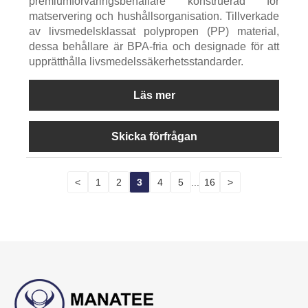
premiumförvaringsbehållare konstruerad för
matservering och hushållsorganisation. Tillverkade
av livsmedelsklassat polypropen (PP) material,
dessa behållare är BPA-fria och designade för att
upprätthålla livsmedelssäkerhetsstandarder.
Läs mer
Skicka förfrågan
<
1
2
3
4
5
...
16
>