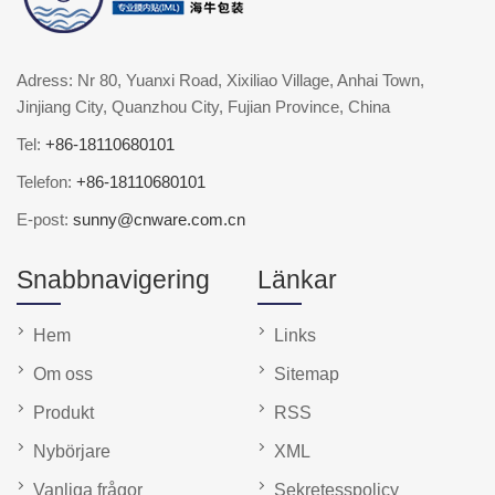
Adress: Nr 80, Yuanxi Road, Xixiliao Village, Anhai Town,
Jinjiang City, Quanzhou City, Fujian Province, China
Tel:
+86-18110680101
Telefon:
+86-18110680101
E-post:
sunny@cnware.com.cn
Snabbnavigering
Länkar
Hem
Links
Om oss
Sitemap
Produkt
RSS
Nybörjare
XML
Vanliga frågor
Sekretesspolicy